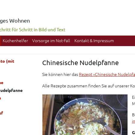
diges Wohnen
hritt für Schritt in Bild und Text
Küchenhelfer
Vorsorge im Not-Fall
Kontakt & Impressum
to (mit
Chinesische Nudelpfanne
Sie können hier das
Rezept »Chinesische Nudelpfa
ne
Alle Rezepte zusammen finden Sie auf unserer 
Nudelpfanne
E
n
M
uf
B
i
G