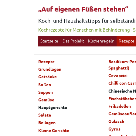
„Auf eigenen Füßen stehen“
Koch- und Haushaltstipps für selbstän
Kochrezepte für Menschen mit Behinderung
-
Sc
Startseite
Das Projekt
Küchenregeln
Rezepte
Rezepte
Basilikum-Pes
Spaghetti)
Grundlagen
Cevapcici
Getränke
Chilli con Car
Soßen
Chinesische 
Suppen
Fischstäbche
Gemüse
Frikadellen
Hauptgerichte
Gemüseaufla
Salate
Gulasch
Beilagen
Gyros
Kleine Gerichte