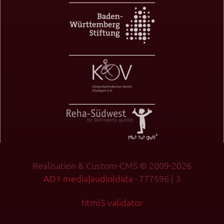
Realisation & Custom-CMS © 2009-2026
AD1 media|audio|data
· 777596 | 3
html5 validator