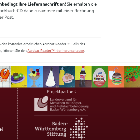
nbedingt Ihre Lieferanschrift an!
Sie erhalten die
ochbuch-CD dann zusammen mit einer Rechnung
er Post.
 den kostenlos erhältlichen Acrobat Reader™. Falls das
st, können Sie den
Acrobat Reader™ hier herunterladen
.
Projektpartner:
el