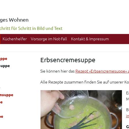
diges Wohnen
hritt für Schritt in Bild und Text
Küchenhelfer
Vorsorge im Not-Fall
Kontakt & Impressum
uppe
Erbsencremesuppe
suppe
Sie können hier das
Rezept »Erbsencremesuppe« a
Alle Rezepte zusammen finden Sie auf unserer 
e
E
ensuppe
M
pe
B
i
pe
G