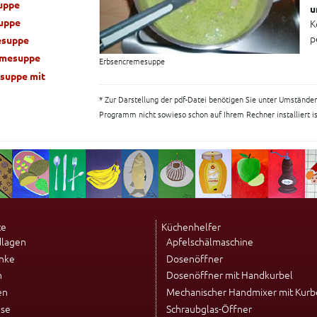
uppe
u
uppe
K
p
suppe
emesuppe
Erbsencremesuppe
suppe mit
* Zur Darstellung der pdf-Datei benötigen Sie unter Umständen
suppe
Programm nicht sowieso schon auf Ihrem Rechner installiert i
e
te
Küchenhelfer
dlagen
Apfelschälmaschine
nke
Dosenöffner
n
Dosenöffner mit Handkurbel
en
Mechanischer Handmixer mit Kurb
se
Schraubglas-Öffner