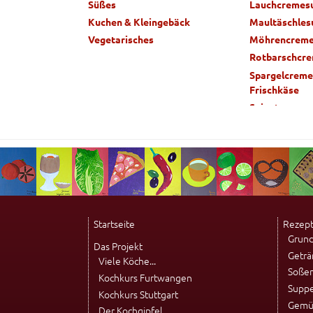
Süßes
Lauchcremes
Kuchen & Kleingebäck
Maultäschles
Vegetarisches
Möhrencreme
Rotbarschcr
Spargelcreme
Frischkäse
Spinatcreme
Tomatensupp
Startseite
Rezep
Grun
Das Projekt
Geträ
Viele Köche...
Soße
Kochkurs Furtwangen
Supp
Kochkurs Stuttgart
Gemü
Der Kochgipfel