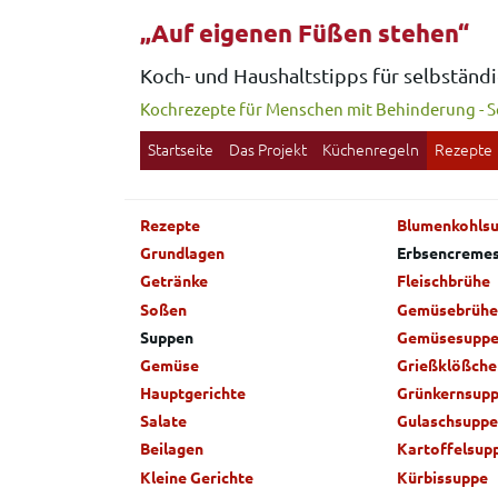
„Auf eigenen Füßen stehen“
Koch- und Haushaltstipps für selbstän
Kochrezepte für Menschen mit Behinderung
-
Sc
Startseite
Das Projekt
Küchenregeln
Rezepte
Rezepte
Blumenkohls
Grundlagen
Erbsencreme
Getränke
Fleischbrühe
Soßen
Gemüsebrühe
Suppen
Gemüsesupp
Gemüse
Grießklößch
Hauptgerichte
Grünkernsup
Salate
Gulaschsuppe
Beilagen
Kartoffelsup
Kleine Gerichte
Kürbissuppe