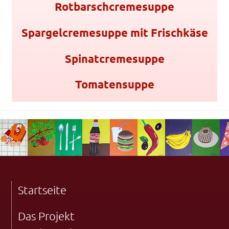
Rotbarschcremesuppe
Spargelcremesuppe mit Frischkäse
Spinatcremesuppe
Tomatensuppe
Startseite
Das Projekt