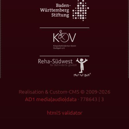
Realisation & Custom-CMS © 2009-2026
AD1 media|audio|data
· 778643 | 3
html5 validator